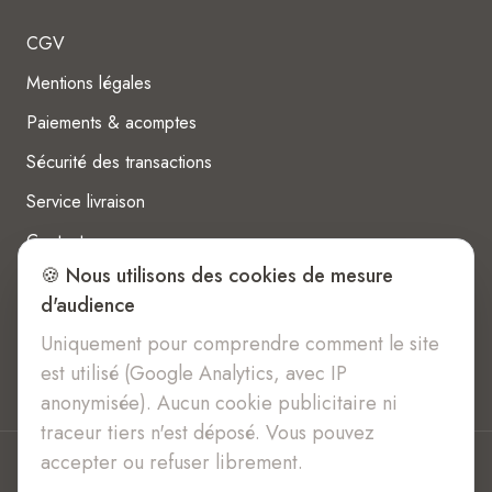
CGV
Mentions légales
Paiements & acomptes
Sécurité des transactions
Service livraison
Contact
🍪 Nous utilisons des cookies de mesure
d'audience
Uniquement pour comprendre comment le site
est utilisé (Google Analytics, avec IP
anonymisée). Aucun cookie publicitaire ni
traceur tiers n'est déposé. Vous pouvez
accepter ou refuser librement.
© 2026 Douceur Brute. Tous droits réservés.