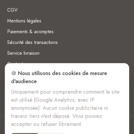
CGV
Mentions légales
Paiements & acomptes
Sécurité des transactions
Service livraison
Contact
🍪 Nous utilisons des cookies de mesure
d'audience
Uniquement pour comprendre comment le site
est utilisé (Google Analytics, avec IP
anonymisée). Aucun cookie publicitaire ni
traceur tiers n'est déposé. Vous pouvez
accepter ou refuser librement.
© 2026 Douceur Brute. Tous droits réservés.