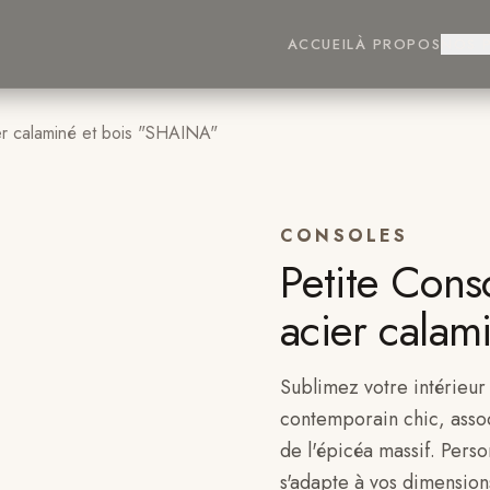
ACCUEIL
À PROPOS
NOS 
er calaminé et bois "SHAINA"
CONSOLES
Petite Cons
acier calam
Sublimez votre intérieur
contemporain chic, assoc
de l'épicéa massif. Perso
s'adapte à vos dimension