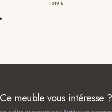
1 219
€
e
Ce meuble vous intéresse 