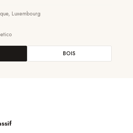
gique, Luxembourg
s
etico
BOIS
ssif